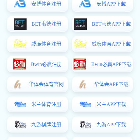
概述
儿童用户无法进行第三方授权登录。
要点
主播与用户PK竞猜准确率
常见问答
【博鱼体育赛事资讯】韦世豪深度解读：
1
角色变化关于战术转型的资料
当中国足球的聚光灯再次聚焦在韦世豪身上时，
人们看到的不仅仅是那个曾经桀骜不驯的追风少
年，更是一个在战术浪潮中主动求变的“新版
图”。从边路突击手到前场自由人，韦世豪的每一
次触球，都像是中国足球在现代化转型中投下的
一枚石子，激起层层涟...