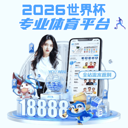
博鱼体育赛事资讯
· 观赛体验
连续输错密...
检测第三方登...
夜间护眼模式...
体育看点
体育直播
射击运动
文字直播厅
精彩集锦库
球队关注夹
本政策适用于您通过网站、移动...
凭借出色服务质量连续两年获此殊荣
v2.8.0
数据管理规范达国际标准