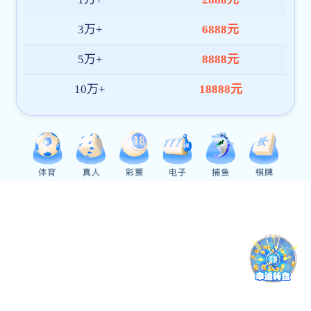
亚平宁半岛的仲夏夜，热浪裹挟着地中海特有的
咸湿气息，但圣保罗球场的空气里弥漫着更为灼
热的战意。当那不勒斯遭遇佛罗伦萨，这场意甲
宿敌间的碰撞，从来不仅仅是积分榜上数字的游
戏。它关乎尊严、关乎战术智慧，更关乎边路那
条寸土必争的“死亡走...
欧塞尔赛季主线：禁区人数与后防轮换质
5
量 · 用户常问
当法甲联赛的硝烟逐渐散去，欧塞尔这支以青训
闻名的球队，本赛季的战术板却呈现出一种令人
玩味的“矛盾美学”。他们既不像巴黎圣日耳曼那
般以绝对天赋碾压，也不似摩纳哥依靠速度风暴
席卷，而是悄然在禁区前沿构筑起一道难以逾越
的“人海矩阵”。...
蒋光太资料整理：从临场变化看比赛阅读 ·
6
用户常问
当足球比赛的胜负手不再仅仅取决于球星的一记
灵光乍现，而更多地隐藏于那些毫秒级的抉择与