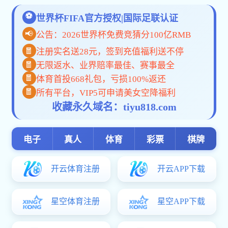
我们力求用清晰、可读的语言描...
用户满意度超 95%，获客户信赖
2018-06-10
2018-03-20
2017-12-28
2017-10-06
渗透测试