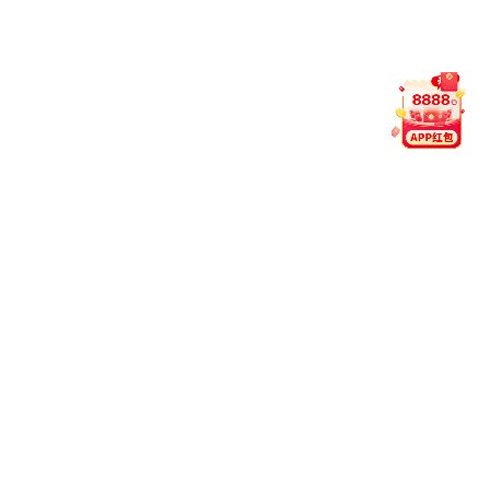
2026世界杯米格尔迎战瑞士节奏变化能否
9
破局热词分析
当足球的战术版图进入微秒级决策的时代，2026
年世界杯预选赛的硝烟已悄然弥漫至每一寸草
皮。在万众瞩目的焦点战役中，米格尔即将迎战
瑞士，这场对决不仅仅是积分的争夺，更是一场
关于“节奏”的哲学博弈。米格尔能否凭借其标志
性的变速能力，撕裂以...
关于「加纳对阵英格兰乔丹阿尤的对抗后
10
的控球能力是否能够保持稳定输出」
在世界杯的舞台上，每一次对抗都书写着英雄与
凡人的分野。当加纳队与英格兰队狭路相逢，聚
光灯不仅聚焦于进球的璀璨瞬间，更悄然落在一
场无声的较量之上——加纳边锋乔丹·阿尤，在英
格兰铁卫的强硬身体对抗后，他那标志性的控球
能力，究竟能否在90分...
曼城和马赛争夺欧冠主动权时反击第一脚
11
选择是否会影响淘汰赛前景 — 详细说明
欧冠赛场的烽火即将重新点燃，当曼城与马赛两