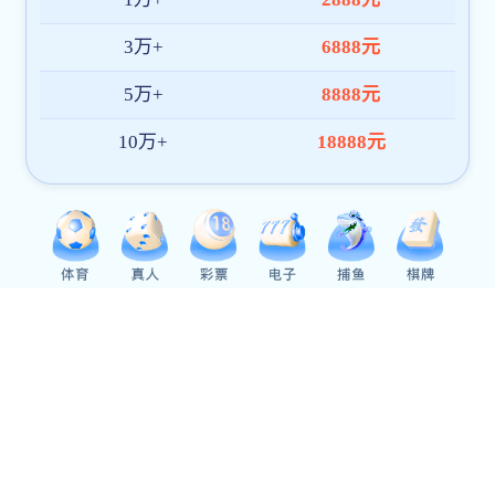
大放异彩，通过不断横向转移来稀释对手的防守厚
度。但随着比赛进入下半场中段，当空气都变得沉
重，体能成为稀缺资源时，比赛的天平就会向更适应
高强度、简单直接的澳大利亚倾斜。土耳其的中场球
员需要注意，一旦出球稍显犹豫，等待他们的可能就
是澳大利亚中场野兽般的精准抢断。而澳大利亚的短
板同样显著，如果他们的中场在反复的冲刺中，无法
保持阵型的紧凑，被土耳其的球员在禁区弧顶一带获
得空间，那么远射和后插上就将成为致命的武器。这
不仅仅是球员个人能力的比拼，更是对教练组赛前部
署的终极考验，
土耳其vs澳大利亚中场组织
的成败，
将直接决定各自锋线球员是饥饿还是堵塞。
这里不得不提到一个关键的时间节点——通常在65