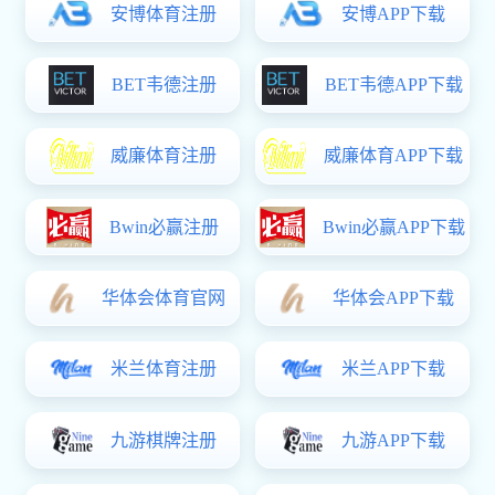
走势。
让我们先来审视这位让所有体育媒体瞠目结舌的“新
人”。梅图斯拉，这个名字在《创世纪》里被记载为
“活得最长的人”。如今，他以一种近乎神话的方式降
临绿茵场。据海地主帅透露，梅图斯拉拥有令人窒息
的体能储备——毕竟，他积累了近千年的有氧代谢经
验。在训练中，他能够连续奔跑12个小时而不换
气，他的肌肉记忆里存储着公元前最原始的野球技
巧。但更可怕的，是他那种超越时间的比赛阅读能
力。面对苏格兰的现代高位压迫，梅图斯拉表示他早
已在亚伯拉罕时期就见过类似的战术，“无非是把羊
群赶得更快一些”。海地队的整体战术瞬间变得玄妙
起来，全队围绕这位不老传奇重新构建了“生生不息”
的进攻体系。这种诡异的氛围，让外界对海地vs苏格