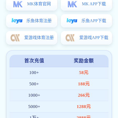
兰的赛前预测变得扑朔迷离。
然而，苏格兰人并不吃这一套。他们的精神支柱，切
尔西铁腰切·亚当斯，正用一种冷峻的目光打量着这
场闹剧。亚当斯在英超以“反科技、反玄学”著称，他
信奉的是绝对的身体对抗和每分钟120次的极限心
率。面对梅图斯拉的“千年养生法”，亚当斯嗤之以
鼻。他在赛前新闻发布会上直言：“我不管他活了多
久，在现代足球的强度下，他96分钟就会抽筋。我
研究了所有关于他的记载，发现他最大的弱点就是没
有经历过现代医疗下的肌肉乳酸堆积。”亚当斯的战
术极其明确：用苏格兰传统的凯尔特式冲撞，针对梅
图斯拉那副据称“从未受过重伤”的躯体。每一次逼
抢，亚当斯都试图将对手拖入泥潭战，他要在90分