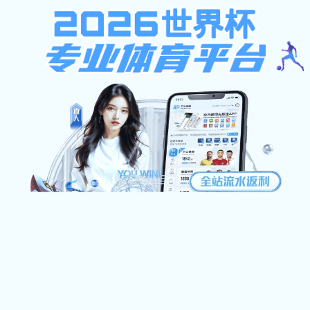
博鱼体育赛事资讯
· 观赛体验
连续输错密...
检测第三方登...
夜间护眼模式...
体育看点
体育直播
射击运动
梅图斯拉碰上切亚当斯谁更能影