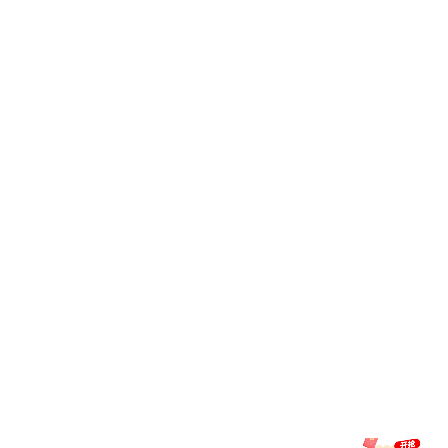
加纳与英格兰交锋时乔丹阿尤背身拿球作
在世界杯的舞台上，每一次强强对话都不仅仅是球
星个人能力的炫技场...
2026-07-25