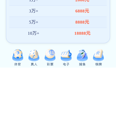
一种乐趣。当你看到市场对B费的“被侵犯赔率”突然
走高，那很可能暗示着他将获得更多的脚下球权，并
且会主动频繁带球逼近禁区。这就像一个战争信号：
他要开始扮演“爆破手”了。对阵乌兹别克斯坦，B费
的推进往往呈现“先抑后扬”的曲线——上半场他会在
对方体能充沛时保守处理球，频繁回传并将节奏放
缓；一旦下半场对手的阵型出现松动，尤其是70分
钟后，他的推进半径会骤然扩大，甚至直接插向对方
小禁区。赔率中“下半场进球时间节点”的乘积因数，
往往在他这里被赋予更高的权重。如果你在审视关于
B费推进线路的赔率解读时，能捕捉住这一时间窗
口，便算真正读懂了这场数据与绿茵博弈的个中滋
味。