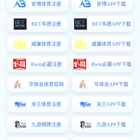
在对阵作风硬朗的乌兹别克斯坦时，对手往往会采取
密集防守策略，压缩中场空间。此时，B费的推进线
路通常呈现出三种常见模式：第一，从右侧肋部斜插
至禁区弧顶，寻找远射或直塞；第二，回撤至后腰位
置接应，通过长传调度转移对手防线；第三，利用前
场任意球或角球区域进行突袭。从赔率结构来看，市
场通常对他“完成进球”或“送出助攻”给予较高期待，
但深入分析其“成功推进次数”以及“关键传球线路成
型率”才是捕捉高赔机会的关键。例如，当B费的“射
正赔率”显著低于其“助攻赔率”时，往往意味着博彩
公司预判他这场更多扮演终结者角色，其向前的冲动
会更加直接、冒险。
进一步拆解数据面，我们发现一个有趣的现象：B费